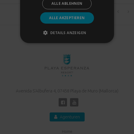
ALLE ABLEHNEN
Zeilen pro Seite:
0–0 of 0
3
ALLE AKZEPTIEREN
BUCHEN
DETAILS ANZEIGEN
Avenida S'Albufera 4, 07458 Playa de Muro (Mallorca)
Agenturen
Home