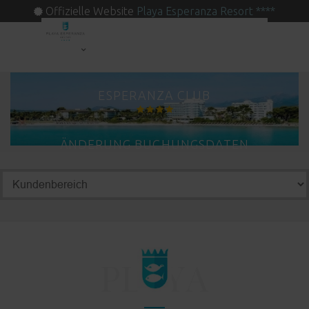
Offizielle Website
Playa Esperanza Resort ****
ESPERANZA CLUB
ÄNDERUNG BUCHUNGSDATEN